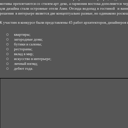
мотивы преплетаются со стилем арт деко, а гармония востока дополняется ч
для дизайна стали островные отели Азии. Отсюда водопад в гостиной и ван
решения в интерьере является две концептуально разные, но одинаково роско
К участию в конкурсе были представлены 45 работ архитекторов, дизайнеров 
квартиры;
загородные дома;
бутики и салоны;
рестораны;
вклад в мир;
искусство в интерьере;
личный взгляд;
дебют года.