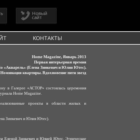
ть
Новый
сайт
ЙТ
КОНТАКТЫ
Home Magazine, Январь 2013
Первая интерьерная премия
io «Акварель» (
Елена Зинкевич
и Юлия Ютес).
Номинация квартиры. Вдохновение пяти звезд
-Дону в Галерее «АСТОР» состоялась церемония
урнала Home Magazine.
реализованные проекты в области жилых и
ена Зинкевич и Юлия Ютес).
ном Еленой Зинкевич и Юлией Ютес, Этнические