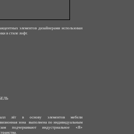
 акцентных элементов дизайнерами использован
ки в стиле лофт.
БЕЛЬ
талл лёг в основу элементов мебели
евизионная зона выполнена по индивидуальным
изам подчеркивают индустриальное «Я»
странства.