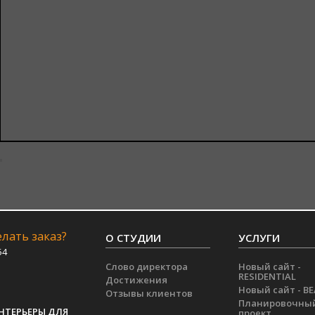
лать заказ?
О СТУДИИ
УСЛУГИ
54
Слово директора
Новый сайт -
RESIDENTIAL
Достижения
Новый сайт - B
Отзывы клиентов
Планировочны
НТЕРЬЕРЫ ДЛЯ
проект