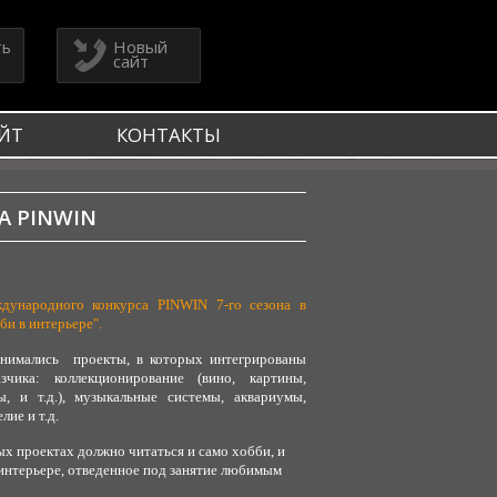
ть
Новый
сайт
ЙТ
КОНТАКТЫ
 PINWIN
дународного конкурса PINWIN 7-го сезона в
и в интерьере".
инимались проекты, в которых интегрированы
азчика: коллекционирование (вино, картины,
, и т.д.), музыкальные системы, аквариумы,
лие и т.д.
х проектах должно читаться и само хобби, и
интерьере, отведенное под занятие любимым