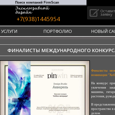
Остави
заявку
+7(938)1445954
УСЛУГИ
ПОРТФОЛИО
НОВЫЙ СА
ФИНАЛИСТЫ МЕЖДУНАРОДНОГО КОНКУРСА
Финалисты меж
номинации "Хобб
На конкурс пр
увлечения зак
машины, гитары
растения, рукоде
В представленны
пространство в 
делом.