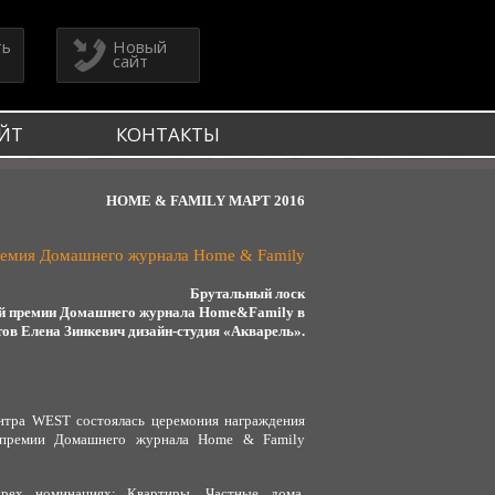
ть
Новый
сайт
ЙТ
КОНТАКТЫ
HOME & FAMILY МАРТ 2016
ремия Домашнего журнала Home & Family
Брутальный лоск
ой премии Домашнего журнала Home&Family в
ов Елена Зинкевич дизайн-студия «Акварель».
ентра WEST состоялась церемония награждения
й премии Домашнего журнала Home & Family
рех номинациях: Квартиры, Частные дома,