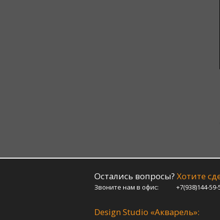
Остались вопросы?
Хотите сде
Звоните нам в офис:
+7(938)144-59-
Design Studio «Акварель»: