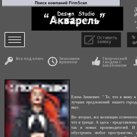
>
Оставить
заявку
Все под ключ
Экономия
Творческий
времени
тандем с
заказчиком
Елена Зинкевич: " То, что я вижу в 
лучших предложений нашего города.
вкус.
Во- вторых, все коллекции отличного 
что в тренде. А здесь - представлен
так и новых производителей. И 
обустроить любое пространство,