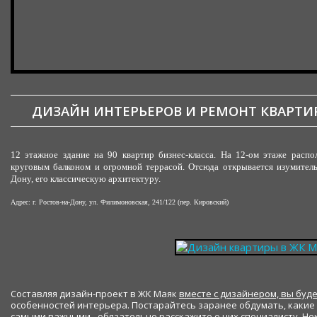
ДИЗАЙН ИНТЕРЬЕРОВ И РЕМОНТ КВАРТИР
12 этажное здание на 90 квартир бизнес-класса. На 12-ом этаже расп
круговым балконом и огромной террасой. Отсюда открывается изумитель
Дону, его классическую архитектуру.
Адрес: г. Ростов-на-Дону, ул. Филимоновская, 241/122 (пер. Кировский)
Составляя дизайн-проект в ЖК Маяк
вместе с дизайнером, вы буд
особенностей интерьера. Постарайтесь заранее обдумать, какие 
самыми важными - обязательно расскажите о них специалисту. 