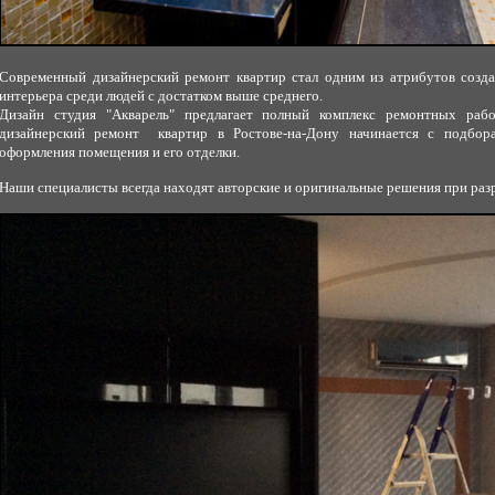
Современный дизайнерский ремонт квартир стал одним из атрибутов созда
интерьера среди людей с достатком выше среднего.
Дизайн студия "Акварель" предлагает полный комплекс ремонтных раб
дизайнерский ремонт квартир в Ростове-на-Дону начинается с подбора
оформления помещения и его отделки.
Наши специалисты всегда находят авторские и оригинальные решения при разр