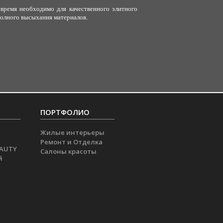
 время необходимо для качественного элитного
 полного высыхания материалов.
ПОРТФОЛИО
Жилые интерьеры
Ремонт и Отделка
EAUTY
Салоны красоты
й