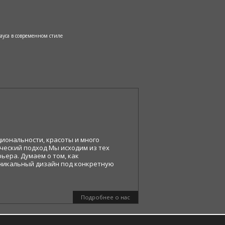
хауса в современном стиле
иональности, красоты и много
ческий подход Мы исходим из тех
ьера. Думаем о том, как
никальный дизайн под конкретную
Подробнее о нас