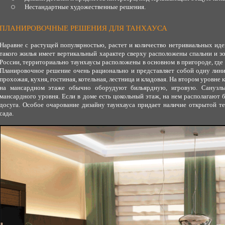
Нестандартные художественные решения.
ПЛАНИРОВОЧНЫЕ РЕШЕНИЯ ДЛЯ ТАНХАУСА
Наравне с растущей популярностью, растет и количество нетривиальных иде
такого жилья имеет вертикальный характер сверху расположены спальни и з
России, территориально таунхаусы расположены в основном в пригороде, где
Планировочное решение очень рационально и представляет собой одну лини
прохожая, кухня, гостиная, котельная, лестница и кладовая. На втором уровне к
на мансардном этаже обычно оборудуют бильярдную, игровую. Санузлы 
мансардного уровня. Если в доме есть цокольный этаж, на нем располагают б
досуга. Особое очарование дизайну таунхауса придает наличие открытой те
сада.