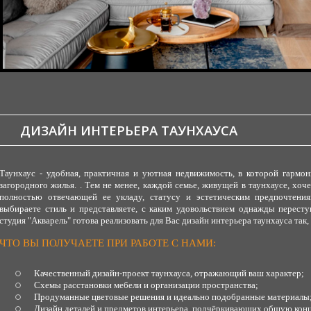
ДИЗАЙН ИНТЕРЬЕРА ТАУНХАУСА
Таунхаус - удобная, практичная и уютная недвижимость, в которой гармо
загородного жилья.
. Тем не менее, каждой семье, живущей в таунхаусе, хоч
полностью отвечающей ее укладу, статусу и эстетическим предпочтени
выбираете стиль и представляете, с каким удовольствием однажды перест
студия "Акварель" готова реализовать для Вас дизайн интерьера таунхауса так,
ЧТО ВЫ ПОЛУЧАЕТЕ ПРИ РАБОТЕ С НАМИ:
Качественный дизайн-проект таунхауса, отражающий ваш характер;
Схемы расстановки мебели и организации пространства;
Продуманные цветовые решения и идеально подобранные материалы
Дизайн деталей и предметов интерьера, подчёркивающих общую кон