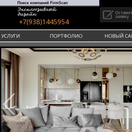
Остави
заявку
+7(938)1445954
УСЛУГИ
ПОРТФОЛИО
НОВЫЙ СА